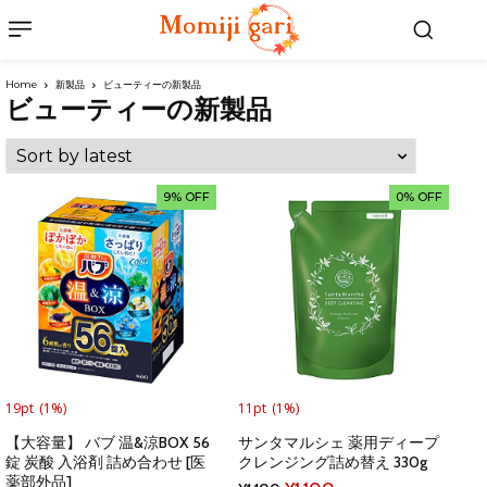
Home
新製品
ビューティーの新製品
ビューティーの新製品
9% OFF
0% OFF
19pt
(1%)
11pt
(1%)
【大容量】 バブ 温&涼BOX 56
サンタマルシェ 薬用ディープ
錠 炭酸 入浴剤 詰め合わせ [医
クレンジング詰め替え 330g
薬部外品]