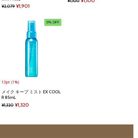
Original
Current
¥
1,100
¥
1,100
Original
Current
¥
1,901
¥
2,079
price
price
price
price
was:
is:
was:
is:
0% OFF
¥1,100.
¥1,100.
¥2,079.
¥1,901.
13pt
(1%)
メイク キープ ミスト EX COOL
R 85mL
Original
Current
¥
1,320
¥
1,320
price
price
was:
is:
¥1,320.
¥1,320.