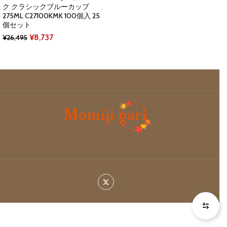
ク クラシックブルーカップ
275ML C27100KMK 100個入 25
個セット
Original
Current
¥
8,737
¥
26,495
price
price
was:
is:
¥26,495.
¥8,737.