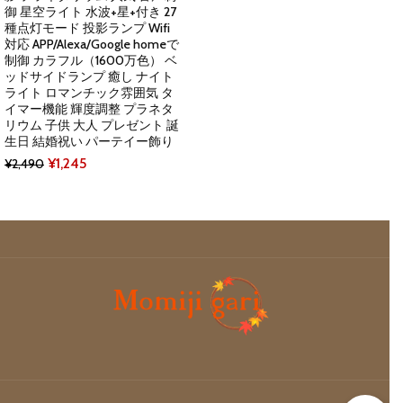
御 星空ライト 水波+星+付き 27
種点灯モード 投影ランプ Wifi
対応 APP/Alexa/Google homeで
制御 カラフル（1600万色） ベ
ッドサイドランプ 癒し ナイト
ライト ロマンチック雰囲気 タ
イマー機能 輝度調整 プラネタ
リウム 子供 大人 プレゼント 誕
生日 結婚祝い パーテイー飾り
Original
Current
¥
1,245
¥
2,490
price
price
was:
is:
¥2,490.
¥1,245.