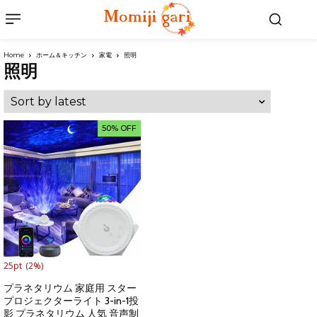
Home
ホーム＆キッチン
家電
照明
照明
50% OFF
25pt
(2%)
プラネタリウム 家庭用 スター
プロジェクターライト 3-in-1投
影 プラネタリウム 人気 音声制