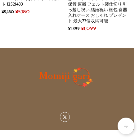
ト 12521433
保管 運搬 フェルト製仕切り 引
っ越し祝い 結婚祝い 梱包 食器
Original
Current
¥
5,180
¥
5,180
入れケース おしゃれ プレゼン
price
price
ト 最大72個収納可能
was:
is:
Original
Current
¥
1,099
¥
1,399
¥5,180.
¥5,180.
price
price
was:
is:
¥1,399.
¥1,099.