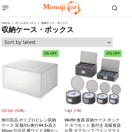
Home
ホーム＆キッチン
収納ケース・ボックス
収納ケース・ボックス
0% OFF
21% OFF
2613pt
(50%)
14pt
(1%)
無印良品 ポリプロピレン収納
Woffit 食器 収納ケース ボック
ケース 深 幅55×奥行44.5×高さ
ス ６つセット 蓋付き 高級食器
30cm 引出式 横ワイド 2個セッ
お皿 マグカップ ワイングラス