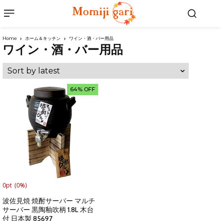
Home
ホーム＆キッチン
ワイン・酒・バー用品
ワイン・酒・バー用品
64% OFF
0pt
(0%)
波佐見焼 焼酎サーバー マルチ
サーバー 黒陶釉吹柄 1.8L 木台
付 日本製 85697