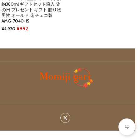
約380ml ギフトセット箱入 父
の日 プレゼント ギフト 贈り物
男性 オールド 花 チェコ製
AMG-7040-1S
Original
Current
¥
992
¥
4,920
price
price
was:
is:
¥4,920.
¥992.