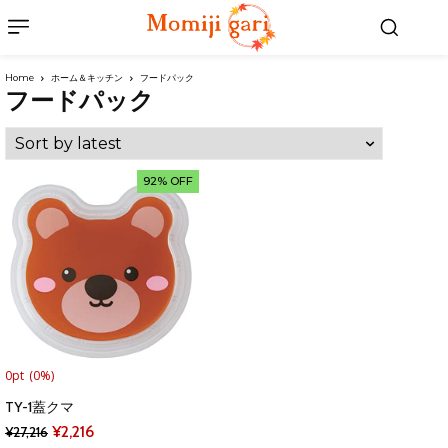
Home
ホーム＆キッチン
フードパック
フードパック
92% OFF
0pt
(0%)
TY-1蓋クマ
Original
Current
¥
2,216
¥
27,216