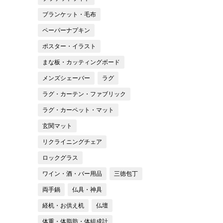
ブランケット・毛布
ペーパーナプキン
ポスター・イラスト
まな板・カッティングボード
メンズシェーバー
ラグ
ラグ・カーテン・ファブリック
ラグ・カーペット・マット
玄関マット
リクライニングチェア
ロックグラス
ワイン・酒・バー用品
三徳包丁
両手鍋
仏具・神具
経机・お供え机
仏壇
体重・体脂肪・体組成計