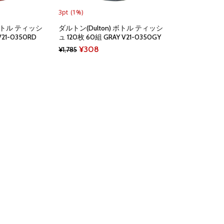
3pt
(1%)
 ボトル ティッシ
ダルトン(Dulton) ボトル ティッシ
V21-0350RD
ュ 120枚 60組 GRAY V21-0350GY
nt
Original
Current
¥
308
¥
1,785
price
price
was:
is:
¥1,785.
¥308.