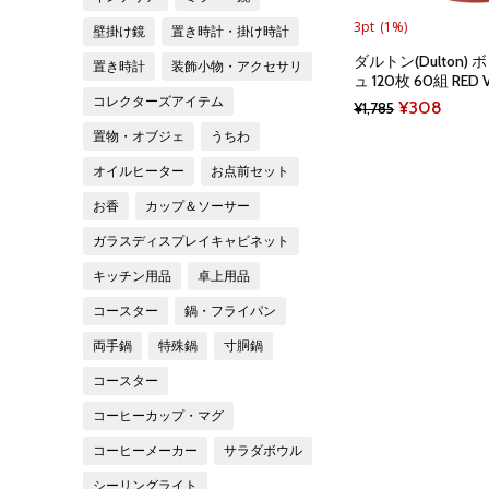
3pt
(1%)
壁掛け鏡
置き時計・掛け時計
ダルトン(Dulton)
置き時計
装飾小物・アクセサリ
ュ 120枚 60組 RED 
コレクターズアイテム
Original
Curre
¥
308
¥
1,785
price
price
置物・オブジェ
うちわ
was:
is:
オイルヒーター
お点前セット
¥1,785.
¥308.
お香
カップ＆ソーサー
ガラスディスプレイキャビネット
キッチン用品
卓上用品
コースター
鍋・フライパン
両手鍋
特殊鍋
寸胴鍋
コースター
コーヒーカップ・マグ
コーヒーメーカー
サラダボウル
シーリングライト