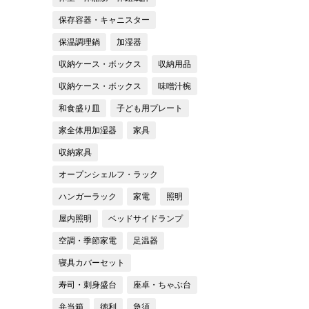
保存容器・キャニスター
保温調理鍋
加湿器
収納ケース・ボックス
収納用品
収納ケース・ボックス
味噌汁椀
和食盛り皿
子ども用プレート
家全体用加湿器
家具
収納家具
オープンシェルフ・ラック
ハンガーラック
家電
照明
屋内照明
ベッドサイドランプ
空調・季節家電
足温器
寝具カバーセット
寿司・刺身盛台
座卓・ちゃぶ台
弁当箱
徳利
急須