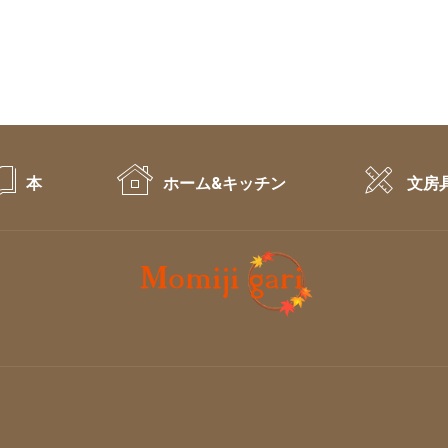
本
ホーム&キッチン
文房