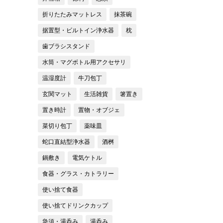
折りたたみマットレス
抹茶碗
据置型・ビルトイン浄水器
枕
歯ブラシスタンド
水筒・マグボトル用アクセサリ
温湿度計
牛刀包丁
玄関マット
生活雑貨
箸置き
置き時計
置物・オブジェ
菜切り包丁
薬味皿
蛇口直結型浄水器
酒桝
鍋敷き
電気ケトル
食器・グラス・カトラリー
使い捨て食器
使い捨てドリンクカップ
急須・湯呑み
湯呑み