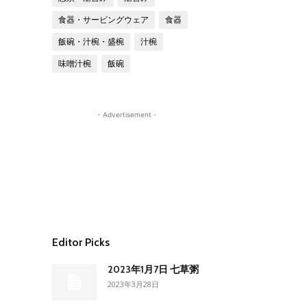
食器・サービングウェア
食器
飯碗・汁椀・盛椀
汁椀
味噌汁椀
飯碗
- Advertisement -
Editor Picks
2023年1月7日 七草粥
2023年3月28日