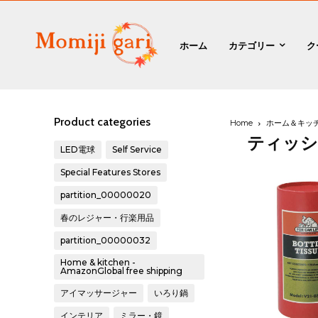
ホーム
カテゴリー
ク
Product categories
Home
ホーム＆キッ
ティッシ
LED電球
Self Service
Special Features Stores
partition_00000020
春のレジャー・行楽用品
partition_00000032
Home & kitchen -
AmazonGlobal free shipping
アイマッサージャー
いろり鍋
インテリア
ミラー・鏡