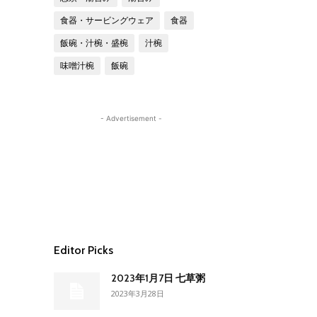
食器・サービングウェア
食器
飯碗・汁椀・盛椀
汁椀
味噌汁椀
飯碗
- Advertisement -
Editor Picks
2023年1月7日 七草粥
2023年3月28日