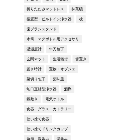
折りたたみマットレス
抹茶碗
据置型・ビルトイン浄水器
枕
歯ブラシスタンド
水筒・マグボトル用アクセサリ
温湿度計
牛刀包丁
玄関マット
生活雑貨
箸置き
置き時計
置物・オブジェ
菜切り包丁
薬味皿
蛇口直結型浄水器
酒桝
鍋敷き
電気ケトル
食器・グラス・カトラリー
使い捨て食器
使い捨てドリンクカップ
急須・湯呑み
湯呑み