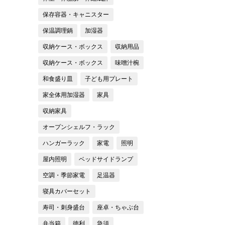
保存容器・キャニスター
保温調理鍋
加湿器
収納ケース・ボックス
収納用品
収納ケース・ボックス
味噌汁椀
和食盛り皿
子ども用プレート
家全体用加湿器
家具
収納家具
オープンシェルフ・ラック
ハンガーラック
家電
照明
屋内照明
ベッドサイドランプ
空調・季節家電
足温器
寝具カバーセット
寿司・刺身盛台
座卓・ちゃぶ台
弁当箱
徳利
急須