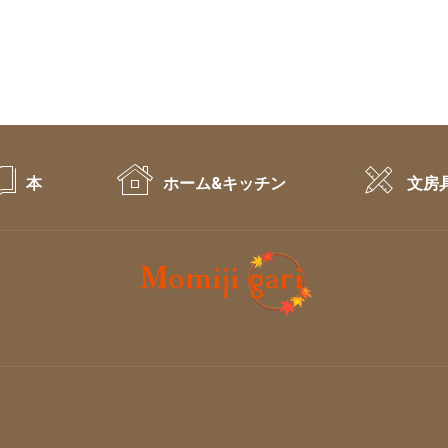
本
ホーム&キッチン
文房