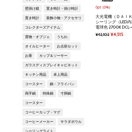
0pt
(0%)
壁掛け鏡
置き時計・掛け時計
大光電機（ＤＡＩＫＯ
置き時計
装飾小物・アクセサリ
シーリング（LED内蔵）
電球色 2700K DCL-
コレクターズアイテム
Original
Curr
¥
4,515
¥
42,102
置物・オブジェ
うちわ
price
pric
オイルヒーター
お点前セット
was:
is:
お香
カップ＆ソーサー
¥42,102.
¥4,5
ガラスディスプレイキャビネット
キッチン用品
卓上用品
コースター
鍋・フライパン
両手鍋
特殊鍋
寸胴鍋
コースター
コーヒーカップ・マグ
コーヒーメーカー
サラダボウル
シーリングライト