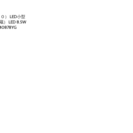
） LED小型
 LED 8.5W
40878YG
ent
e
15.