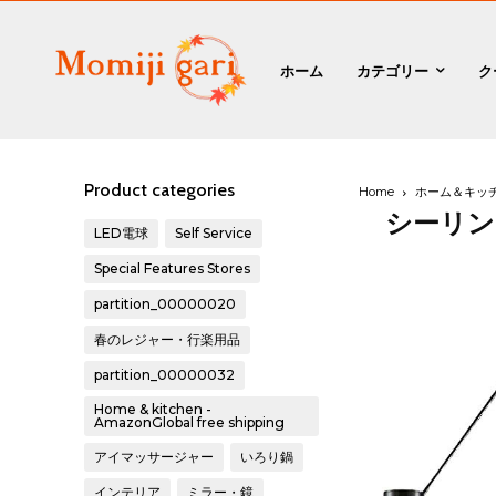
ホーム
カテゴリー
ク
Product categories
Home
ホーム＆キッ
シーリン
LED電球
Self Service
Special Features Stores
partition_00000020
春のレジャー・行楽用品
partition_00000032
Home & kitchen -
AmazonGlobal free shipping
アイマッサージャー
いろり鍋
インテリア
ミラー・鏡