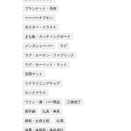
ブランケット・毛布
ペーパーナプキン
ポスター・イラスト
まな板・カッティングボード
メンズシェーバー
ラグ
ラグ・カーテン・ファブリック
ラグ・カーペット・マット
玄関マット
リクライニングチェア
ロックグラス
ワイン・酒・バー用品
三徳包丁
両手鍋
仏具・神具
経机・お供え机
仏壇
体重・体脂肪・体組成計