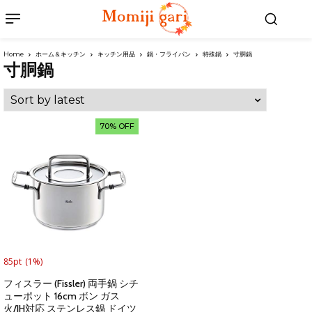
Home
ホーム＆キッチン
キッチン用品
鍋・フライパン
特殊鍋
寸胴鍋
寸胴鍋
70% OFF
85pt
(1%)
フィスラー (Fissler) 両手鍋 シチ
ューポット 16cm ボン ガス
火/IH対応 ステンレス鍋 ドイツ