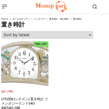
Home
ホーム＆キッチン
インテリア
置き時計・掛け時計
置き時計
置き時計
78% OFF
0pt
(0%)
CITIZEN (シチズン) 置き時計 フ
ァンタジーランド540
4SE540-018