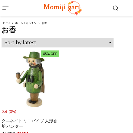
Home
ホーム＆キッチン
お香
お香
65% OFF
0pt
(0%)
ク―ネイト ミニパイプ 人形香
炉 ハンター