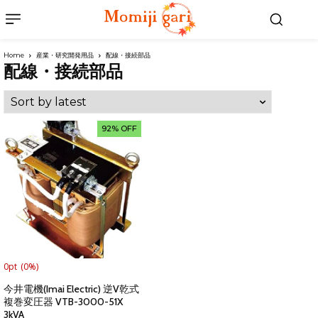
Home
産業・研究開発用品
配線・接続部品
配線・接続部品
92% OFF
0pt
(0%)
今井電機(Imai Electric) 逆V乾式
複巻変圧器 VTB-3000-51X
3kVA