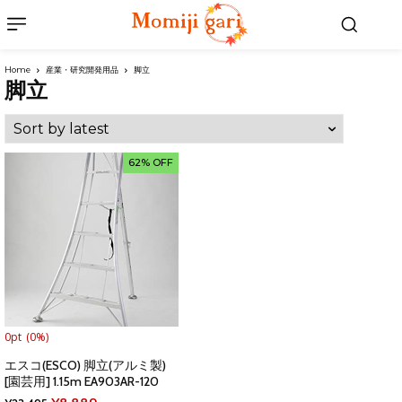
Home
産業・研究開発用品
脚立
脚立
62% OFF
0pt
(0%)
エスコ(ESCO) 脚立(アルミ製)
[園芸用] 1.15m EA903AR-120