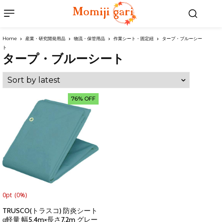
Home
産業・研究開発用品
物流・保管用品
作業シート・固定紐
タープ・ブルーシー
ト
タープ・ブルーシート
76% OFF
0pt
(0%)
TRUSCO(トラスコ) 防炎シート
α軽量 幅5.4m×長さ7.2m グレー