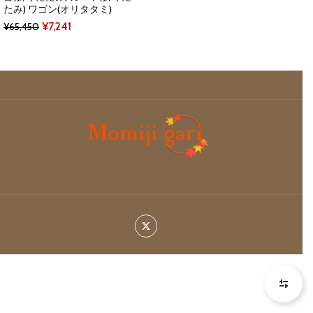
たみ) ワゴン(オリタタミ)
Original
Current
¥
7,241
¥
65,450
price
price
was:
is:
¥65,450.
¥7,241.