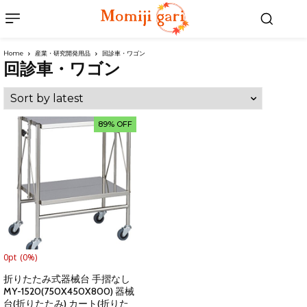
Home
産業・研究開発用品
回診車・ワゴン
回診車・ワゴン
89% OFF
0pt
(0%)
折りたたみ式器械台 手摺なし
MY-1520(750X450X800) 器械
台(折りたたみ) カート(折りた