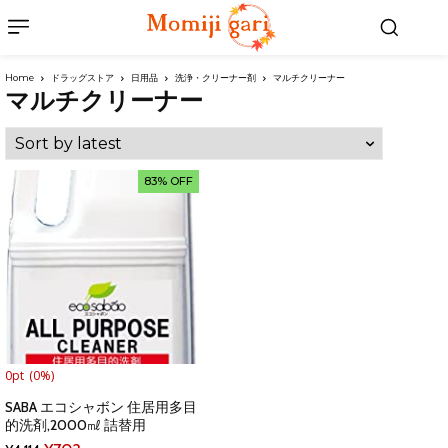
Home
ドラッグストア
日用品
洗浄・クリーナー剤
マルチクリーナー
マルチクリーナー
83% OFF
0pt
(0%)
SABA エコシャボン 住居用多目
的洗剤,2000㎖ 詰替用