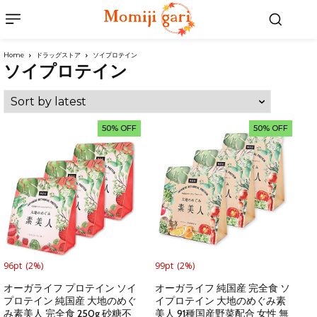
Home
ドラッグストア
ソイプロテイン
ソイプロテイン
50% OFF
50% OFF
96pt
(2%)
99pt
(2%)
オーガライフ プロテイン ソイ
オーガライフ 純国産 完全食 ソ
プロテイン 純国産 大地のめぐ
イプロテイン 大地のめぐみ素
み素美人 完全食 250g 砂糖不
美人 91種国産野菜配合 女性 無