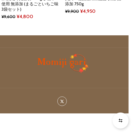
使用 無添加 (まるごといちご味
添加 750g
3袋セット)
Original
Current
¥
4,950
¥
9,900
Original
Current
¥
4,800
¥
9,600
price
price
price
price
was:
is:
was:
is:
¥9,900.
¥4,950.
¥9,600.
¥4,800.