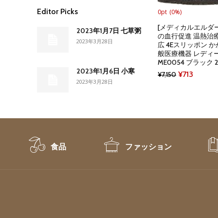
Editor Picks
0pt
(0%)
[メディカルエルダー
2023年1月7日 七草粥
の血行促進 温熱治療
2023年3月28日
広 4Eスリッポン 
般医療機器 レディ
ME0054 ブラック 22
2023年1月6日 小寒
Original
Curren
¥
713
¥
7,150
2023年3月28日
price
price
was:
is:
¥7,150.
¥713.
食品
ファッション