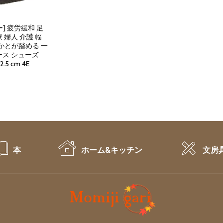
] 疲労緩和 足
 婦人 介護 幅
かかとが踏める 一
ース シューズ
.5 cm 4E
t
本
ホーム&キッチン
文房