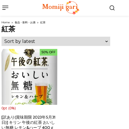
Home
食品・飲料・お酒
紅茶
紅茶
50% OFF
0pt
(0%)
[訳あり(賞味期限 2023年5月31
日)] キリン 午後の紅茶 おいし
い無糖 レモン&ハーブ 400ｇ