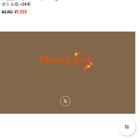
ボトル缶 ×24本
Original
Current
¥
1,555
¥
3,110
price
price
was:
is:
¥3,110.
¥1,555.