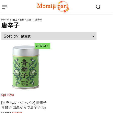
Home
食品・飲料・お酒
唐辛子
唐辛子
34% OFF
0pt
(0%)
[クラベル・ジャパン] 唐辛子
青獅子 国産からつ唐辛子 13g