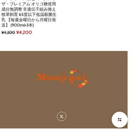
ザ・プレミアム オリゴ糖使用
成分無調整 非遺伝子組み換え
牧草飼育 65度以下低温殺菌生
乳 【毎週金曜日から月曜日発
送】 (900ml×3本)
Original
Current
¥
4,200
¥
4,200
price
price
was:
is:
¥4,200.
¥4,200.