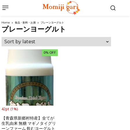
Home
食品・飲料・お酒
プレーンヨーグルト
プレーンヨーグルト
0% OFF
42pt
(1%)
【青森県新郷村特産】全てが
生乳由来 無糖 マギノタイグリ
ーンファーム 飲むヨーグルト