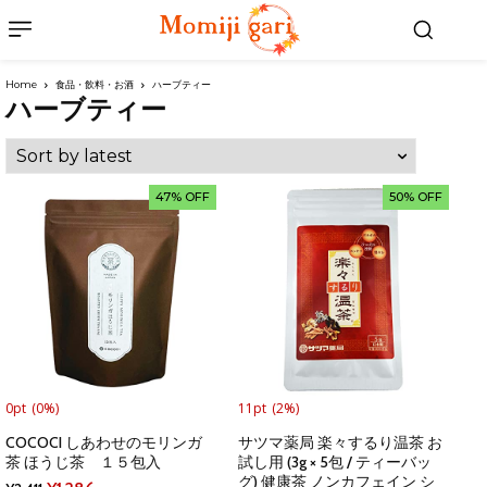
Home
食品・飲料・お酒
ハーブティー
ハーブティー
47% OFF
50% OFF
0pt
(0%)
11pt
(2%)
COCOCI しあわせのモリンガ
サツマ薬局 楽々するり温茶 お
茶 ほうじ茶 １５包入
試し用 (3g × 5包 / ティーバッ
グ) 健康茶 ノンカフェイン シ