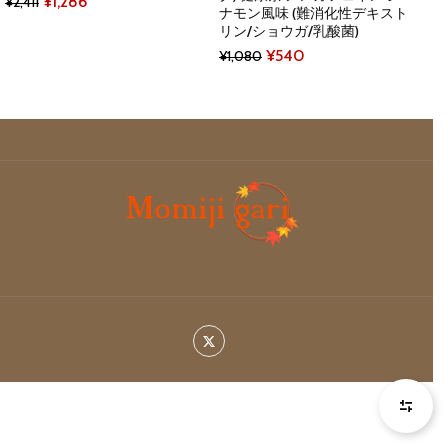
Original
Current
¥
1,286
¥
2,411
ナモン風味 (難消化性デキスト
price
price
リン/ショウガ/乳酸菌)
was:
is:
Original
Current
¥
540
¥
1,080
¥2,411.
¥1,286.
price
price
was:
is:
¥1,080.
¥540.