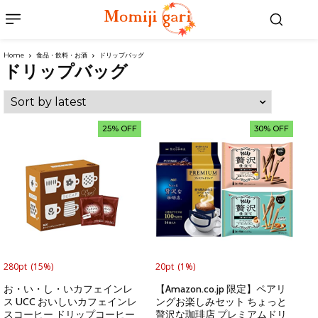
Home
食品・飲料・お酒
ドリップバッグ
ドリップバッグ
25% OFF
30% OFF
280pt
(15%)
20pt
(1%)
お・い・し・いカフェインレ
【Amazon.co.jp 限定】ペアリ
ス UCC おいしいカフェインレ
ングお楽しみセット ちょっと
スコーヒー ドリップコーヒー
贅沢な珈琲店 プレミアムドリ