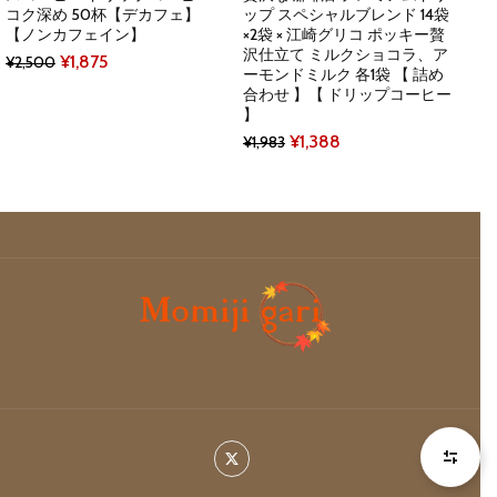
コク深め 50杯【デカフェ】
ップ スペシャルブレンド 14袋
【ノンカフェイン】
×2袋 × 江崎グリコ ポッキー贅
沢仕立て ミルクショコラ、ア
Original
Current
¥
1,875
¥
2,500
ーモンドミルク 各1袋 【 詰め
price
price
合わせ 】【 ドリップコーヒー
】
was:
is:
Original
Current
¥
1,388
¥
1,983
¥2,500.
¥1,875.
price
price
was:
is:
¥1,983.
¥1,388.