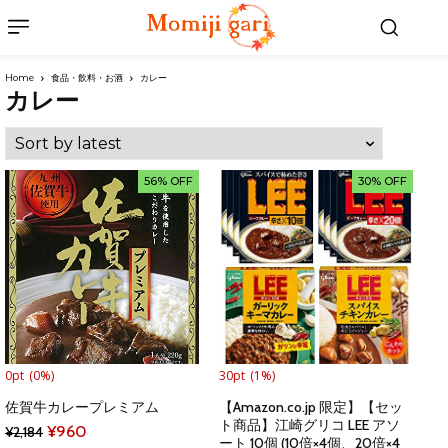
Home
食品・飲料・お酒
カレー
カレー
56% OFF
30% OFF
0pt
(0%)
30pt
(1%)
佐賀牛カレープレミアム
【Amazon.co.jp 限定】【セッ
ト商品】江崎グリコ LEE アソ
Original
Current
¥
960
¥
2,184
ート 10個 (10倍×4個、20倍×4