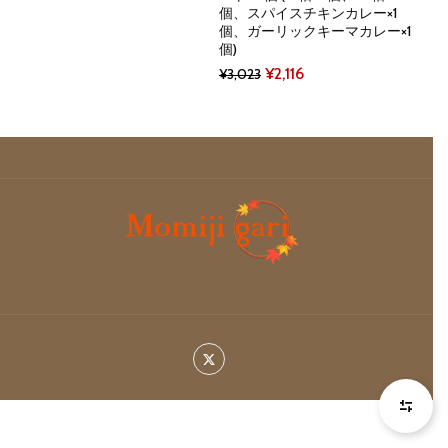
price
price
個、スパイスチキンカレー×1
個、ガーリックキーマカレー×1
was:
is:
個)
¥2,184.
¥960.
Original
Current
¥
2,116
¥
3,023
price
price
was:
is:
¥3,023.
¥2,116.