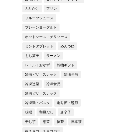
ふりかけ
プリン
フルーツジュース
プレーンヨーグルト
ホットソース・チリソース
ミントタブレット
めんつゆ
もち菓子
ラーメン
レトルトおかず
乾物ギフト
冷凍ピザ・スナック
冷凍弁当
冷凍惣菜
冷凍食品
冷凍ピザ・スナック
冷凍麺・パスタ
削り節・鰹節
味噌
和風だし
唐辛子
干し芋
惣菜
抹茶
日本茶
板チョコ・チョコバー