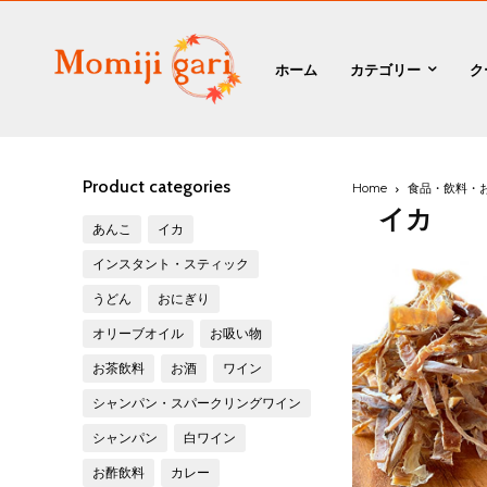
ホーム
カテゴリー
ク
Product categories
Home
食品・飲料・
イカ
あんこ
イカ
インスタント・スティック
うどん
おにぎり
オリーブオイル
お吸い物
お茶飲料
お酒
ワイン
シャンパン・スパークリングワイン
シャンパン
白ワイン
お酢飲料
カレー