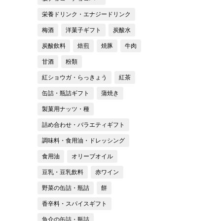
栄養ドリンク・エナジードリンク
梅酒
洋菓子ギフト
炭酸水
炭酸飲料
焙煎
焼豚
牛肉
甘酒
粉類
紅ショウガ・らっきょう
紅茶
缶詰・瓶詰ギフト
蒲焼き
製菓用ナッツ・種
詰め合わせ・バラエティギフト
調味料・食用油・ドレッシング
食用油
オリーブオイル
豆乳・豆乳飲料
赤ワイン
野菜の缶詰・瓶詰
餅
香辛料・スパイスギフト
魚介の缶詰・瓶詰