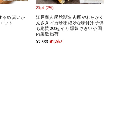
25pt
(2%)
するめ 真いか
江戸商人 函館製造 肉厚 やわらかく
ダイエット
んさき イカ珍味 絶妙な味付け 子供
も絶賛 202g イカ 燻製 さきいか 国
rent
内製造 出荷
e
Original
Current
¥
1,267
¥
2,533
price
price
05.
was:
is:
¥2,533.
¥1,267.