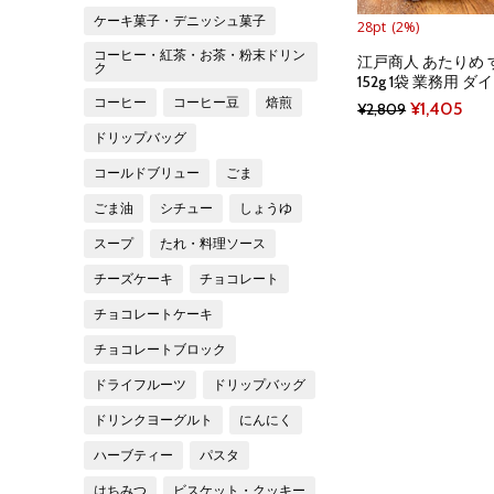
ケーキ菓子・デニッシュ菓子
28pt
(2%)
コーヒー・紅茶・お茶・粉末ドリン
江戸商人 あたりめ 
ク
152g 1袋 業務用 
コーヒー
コーヒー豆
焙煎
Original
Cur
¥
1,405
¥
2,809
price
pric
ドリップバッグ
was:
is:
コールドブリュー
ごま
¥2,809.
¥1,4
ごま油
シチュー
しょうゆ
スープ
たれ・料理ソース
チーズケーキ
チョコレート
チョコレートケーキ
チョコレートブロック
ドライフルーツ
ドリップバッグ
ドリンクヨーグルト
にんにく
ハーブティー
パスタ
はちみつ
ビスケット・クッキー