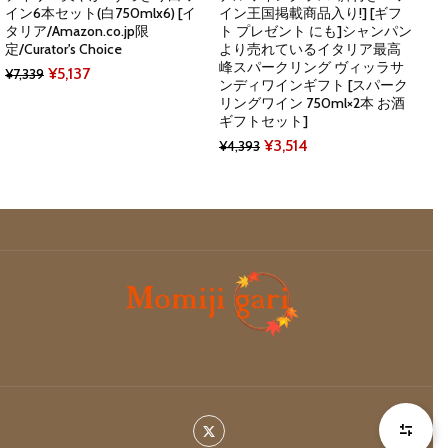
イン6本セット(白750mlx6) [イ
イン王国掲載商品入り!] [ギフ
タリア/Amazon.co.jp限
ト プレゼント にも]シャンパン
定/Curator's Choice
より売れているイタリア最高
峰スパークリング ヴィッラサ
Original
Current
¥
5,137
¥
7,339
ンディワインギフト [スパーク
price
price
リングワイン 750ml×2本 お酒
ギフトセット]
was:
is:
Original
Current
¥
3,514
¥
4,393
¥7,339.
¥5,137.
price
price
was:
is:
¥4,393.
¥3,514.