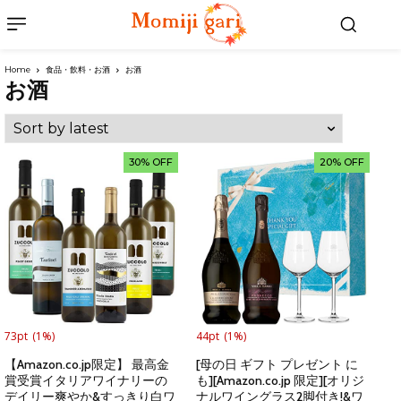
Home
食品・飲料・お酒
お酒
お酒
30% OFF
20% OFF
73pt
(1%)
44pt
(1%)
【Amazon.co.jp限定】 最高金
[母の日 ギフト プレゼント に
賞受賞イタリアワイナリーの
も][Amazon.co.jp 限定][オリジ
デイリー爽やか&すっきり白ワ
ナルワイングラス2脚付き!&ワ