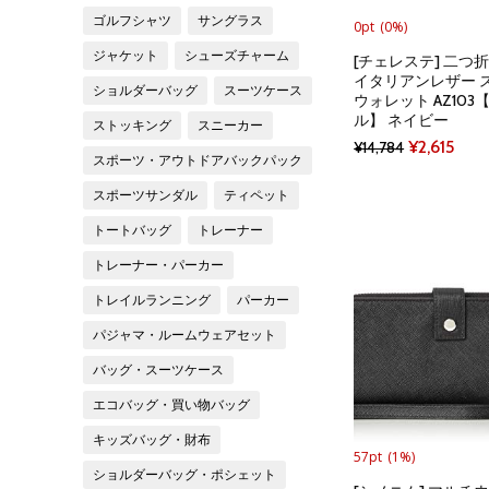
ゴルフシャツ
サングラス
0pt
(0%)
ジャケット
シューズチャーム
[チェレステ] 二つ
イタリアンレザー 
ショルダーバッグ
スーツケース
ウォレット AZ103【
ル】 ネイビー
ストッキング
スニーカー
Original
Curr
¥
2,615
¥
14,784
スポーツ・アウトドアバックパック
price
pric
スポーツサンダル
ティペット
was:
is:
トートバッグ
トレーナー
¥14,784.
¥2,61
トレーナー・パーカー
トレイルランニング
パーカー
パジャマ・ルームウェアセット
バッグ・スーツケース
エコバッグ・買い物バッグ
キッズバッグ・財布
57pt
(1%)
ショルダーバッグ・ポシェット