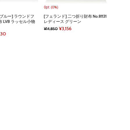
0pt
(0%)
ブルー] ラウンドフ
[フェランド] 二つ折り財布 No.81131
 LVB ラッセル小物
レディース グリーン
Original
Current
¥
3,156
¥
14,850
nal
Current
830
price
price
price
was:
is:
is:
¥14,850.
¥3,156.
700.
¥16,830.