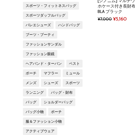
[シノニム] マルチ
ホケース付き長財布 レ
スポーツ・フィットネスバッグ
BLA ブラック
スポーツダッフルバッグ
Original
Cur
¥
5,160
¥
7,000
バレエシューズ
ハンドバッグ
price
pri
was:
is:
ブーツ・ブーティ
¥7,000.
¥5,
ファッションサンダル
ファッション眼鏡
ヘアバンド・ターバン
ベスト
ポーチ
マフラー
ミュール
メンズ
シューズ
スポーツ
ランニング
バッグ・財布
バッグ
ショルダーバッグ
バッグ小物
ポーチ
服＆ファッション小物
アクティブウェア