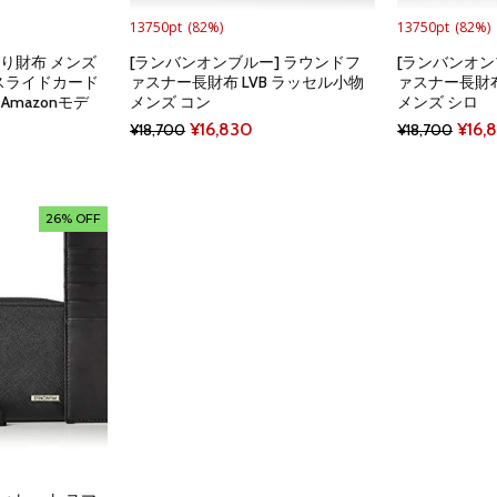
13750pt
(82%)
13750pt
(82%)
折り財布 メンズ
[ランバンオンブルー] ラウンドフ
[ランバンオン
スライドカード
ァスナー長財布 LVB ラッセル小物
ァスナー長財布
Amazonモデ
メンズ コン
メンズ シロ
Original
Current
Origi
¥
16,830
¥
16,
¥
18,700
¥
18,700
ent
price
price
price
e
was:
is:
was:
¥18,700.
¥16,830.
¥18,
26% OFF
5.