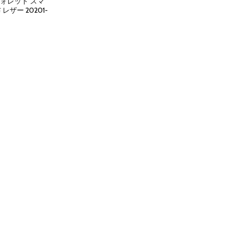
ウォレット スマ
ザー 20201-
rent
ce
160.