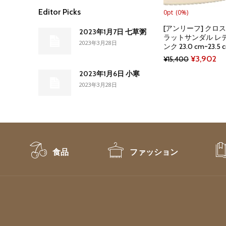
Editor Picks
0pt
(0%)
[アンリーフ] クロ
2023年1月7日 七草粥
ラットサンダル レディ
2023年3月28日
ンク 23.0 cm~23.5 c
Original
Cu
¥
3,902
¥
15,400
price
pr
2023年1月6日 小寒
2023年3月28日
was:
is:
¥15,400.
¥3
食品
ファッション