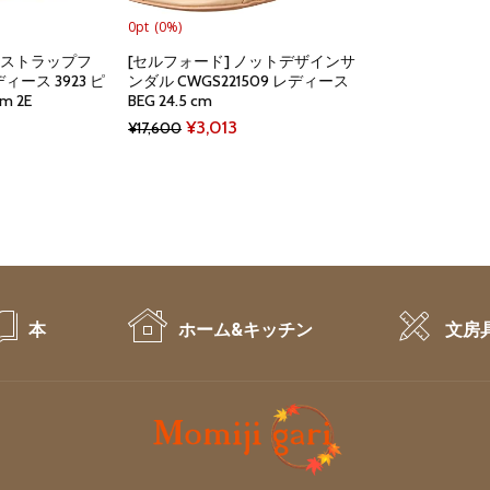
0pt
(0%)
スストラップフ
[セルフォード] ノットデザインサ
ース 3923 ピ
ンダル CWGS221509 レディース
m 2E
BEG 24.5 cm
rrent
Original
Current
¥
3,013
¥
17,600
ice
price
price
was:
is:
,902.
¥17,600.
¥3,013.
本
ホーム&キッチン
文房