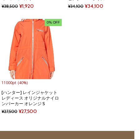
Original
Current
Original
Current
¥
1,920
¥
34,100
¥
38,500
¥
34,100
price
price
price
price
was:
is:
was:
is:
0% OFF
¥38,500.
¥1,920.
¥34,100.
¥34,100.
11000pt
(40%)
[ハンター] レインジャケット
レディース オリジナルナイロ
ンパーカー オレンジ S
Original
Current
¥
27,500
¥
27,500
price
price
was:
is:
¥27,500.
¥27,500.