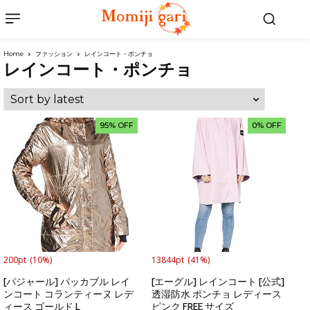
Home
ファッション
レインコート・ポンチョ
レインコート・ポンチョ
95% OFF
0% OFF
200pt
(10%)
13844pt
(41%)
[パジャール] パッカブル レイ
[エーグル] レインコート [公式]
ンコート コランティーヌ レデ
透湿防水 ポンチョ レディース
ィース ゴールド L
ピンク FREE サイズ