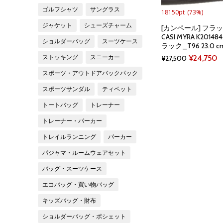
ゴルフシャツ
サングラス
18150pt
(73%)
ジャケット
シューズチャーム
[カンペール] フラ
CASI MYRA K201
ショルダーバッグ
スーツケース
ラック_T96 23.0 c
Original
C
¥
24,750
ストッキング
スニーカー
¥
27,500
price
p
スポーツ・アウトドアバックパック
was:
is
スポーツサンダル
ティペット
¥27,500.
¥
トートバッグ
トレーナー
トレーナー・パーカー
トレイルランニング
パーカー
パジャマ・ルームウェアセット
バッグ・スーツケース
エコバッグ・買い物バッグ
キッズバッグ・財布
ショルダーバッグ・ポシェット