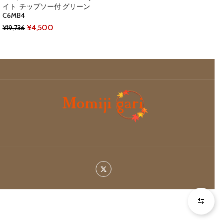
イト チップソー付 グリーン
C6MB4
Original
Current
¥
4,500
¥
19,736
price
price
was:
is:
¥19,736.
¥4,500.