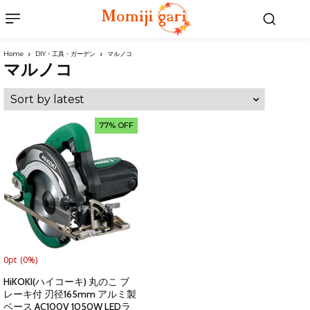
Home
DIY・工具・ガーデン
マルノコ
マルノコ
77% OFF
0pt
(0%)
HiKOKI(ハイコーキ) 丸のこ ブ
レーキ付 刃径165mm アルミ製
ベース AC100V 1050W LEDラ