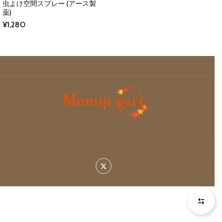
虫よけ空間スプレー (アース製
薬)
¥
1,280