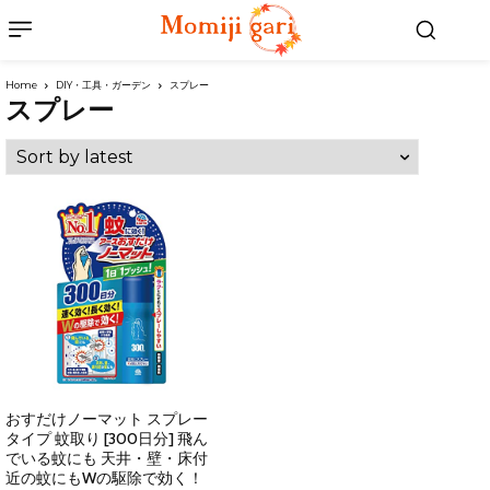
Home
DIY・工具・ガーデン
スプレー
スプレー
おすだけノーマット スプレー
タイプ 蚊取り [300日分] 飛ん
でいる蚊にも 天井・壁・床付
近の蚊にもWの駆除で効く！