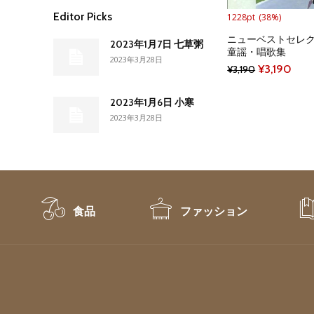
Editor Picks
1228pt
(38%)
ニューベストセレク
2023年1月7日 七草粥
童謡・唱歌集
2023年3月28日
Original
Curr
¥
3,190
¥
3,190
price
pric
2023年1月6日 小寒
was:
is:
2023年3月28日
¥3,190.
¥3,1
食品
ファッション