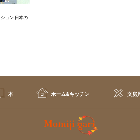
ション 日本の
ent
e
90.
本
ホーム&キッチン
文房