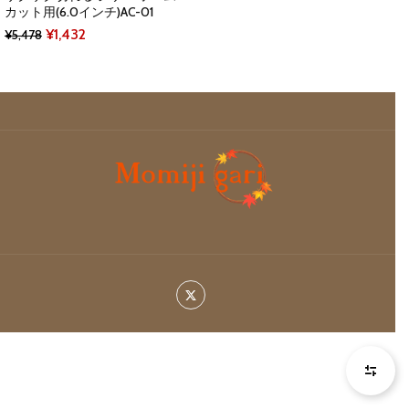
カット用(6.0インチ)AC-01
Original
Current
¥
1,432
¥
5,478
price
price
was:
is:
¥5,478.
¥1,432.