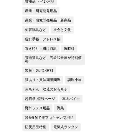
猫用品 トイレ用品
産業・研究開発用品
産業・研究開発用品 新商品
知育玩具など
社会と文化
綴じ手帳・アドレス帳
置き時計・掛け時計
腕時計
茶道道具など、高級和食器が特別価
格
製菓・製パン材料
訳あり・賞味期限間近
調理小物
赤ちゃん・幼児のおもちゃ
超猫拳_特設ページ
車＆バイク
野外フェス用品
野菜
鈴鹿8耐で役立つキャンプ用品
防災用品特集
電気式ランタン