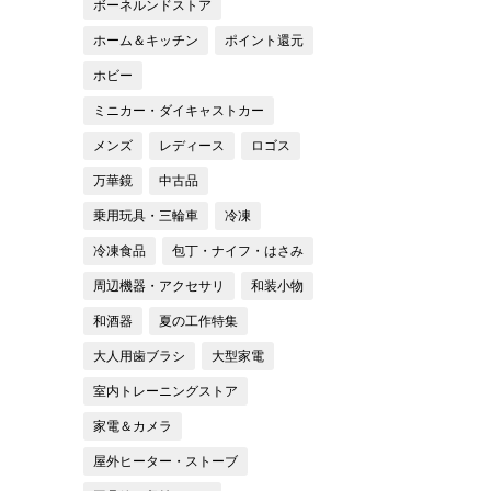
ボーネルンドストア
ホーム＆キッチン
ポイント還元
ホビー
ミニカー・ダイキャストカー
メンズ
レディース
ロゴス
万華鏡
中古品
乗用玩具・三輪車
冷凍
冷凍食品
包丁・ナイフ・はさみ
周辺機器・アクセサリ
和装小物
和酒器
夏の工作特集
大人用歯ブラシ
大型家電
室内トレーニングストア
家電＆カメラ
屋外ヒーター・ストーブ