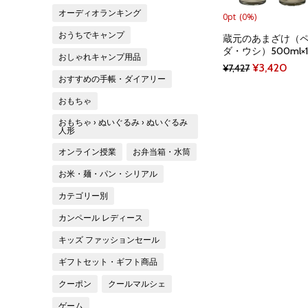
オーディオランキング
0pt
(0%)
おうちでキャンプ
蔵元のあまざけ（
ダ・ウシ）500ml×
おしゃれキャンプ用品
Original
Curr
¥
3,420
¥
7,427
おすすめの手帳・ダイアリー
price
pric
おもちゃ
was:
is:
¥7,427.
¥3,4
おもちゃ › ぬいぐるみ › ぬいぐるみ
人形
オンライン授業
お弁当箱・水筒
お米・麺・パン・シリアル
カテゴリー別
カンペール レディース
キッズ ファッションセール
ギフトセット・ギフト商品
クーポン
クールマルシェ
ゲーム