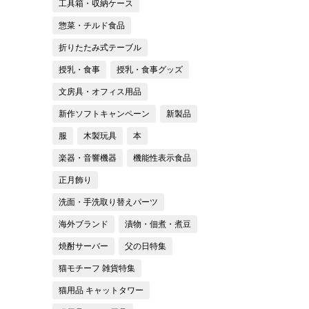
工具箱・収納ケース
惣菜・チルド食品
折りたたみ式テーブル
授乳・食事
授乳・食事グッズ
文房具・オフィス用品
新作ソフトキャンペーン
新製品
服
木製玩具
本
楽器・音響機器
機能性表示食品
正月飾り
洗面・手洗取り替えパーツ
海外ブランド
漬物・佃煮・煮豆
焼酎サーバー
父の日特集
猫モチーフ 雑貨特集
猫用品 キャットタワー