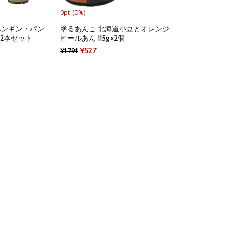
0pt
(0%)
ペンギン・パン
塗るあんこ 北海道小豆とオレンジ
12本セット
ピールあん 115g ×2個
ent
Original
Current
¥
527
¥
1,791
e
price
price
was:
is:
20.
¥1,791.
¥527.