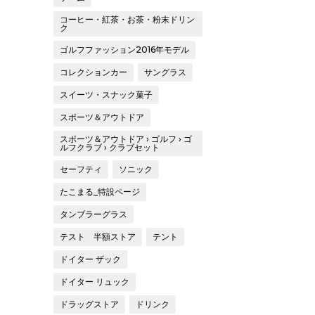
コーヒー・紅茶・お茶・粉末ドリン
ク
ゴルフファッション2016年モデル
コレクションカー
サングラス
スイーツ・スナック菓子
スポーツ＆アウトドア
スポーツ＆アウトドア › ゴルフ › ゴ
ルフクラブ › クラブセット
セーフティ
ソニック
たこまる_特設ページ
タンブラーグラス
テスト 半額ストア
テント
ドイター ザック
ドイター リュック
ドラッグストア
ドリンク