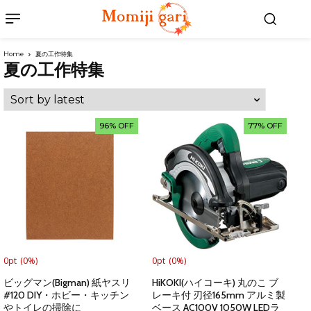
Home
夏の工作特集
夏の工作特集
96% OFF
77% OFF
0pt
(0%)
0pt
(0%)
ビッグマン(Bigman) 紙ヤスリ
HiKOKI(ハイコーキ) 丸のこ ブ
#120 DIY・ホビー・キッチン
レーキ付 刃径165mm アルミ製
やトイレの掃除に
ベース AC100V 1050W LEDラ