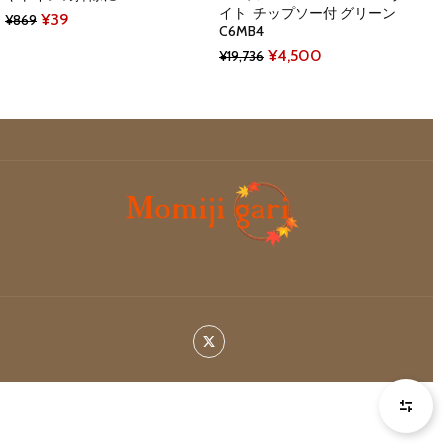
イト チップソー付 グリーン
Original
Current
¥
39
¥
869
C6MB4
price
price
Original
Current
¥
4,500
¥
19,736
was:
is:
price
price
¥869.
¥39.
was:
is:
¥19,736.
¥4,500.