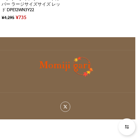
バー ラージサイズサイズ レッ
ド DPE12WN3Y22
Original
Current
¥
735
¥
4,295
price
price
was:
is:
¥4,295.
¥735.