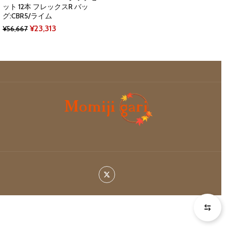
ット 12本 フレックスR バッ
グ:CBR5/ライム
Original
Current
¥
23,313
¥
56,667
price
price
was:
is:
¥56,667.
¥23,313.