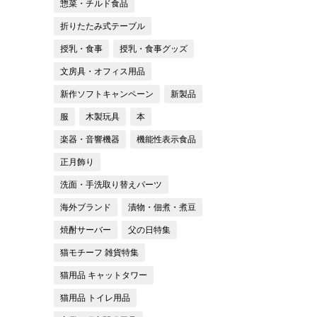
惣菜・チルド食品
折りたたみ式テーブル
授乳・食事
授乳・食事グッズ
文房具・オフィス用品
新作ソフトキャンペーン
新製品
服
木製玩具
本
楽器・音響機器
機能性表示食品
正月飾り
洗面・手洗取り替えパーツ
海外ブランド
漬物・佃煮・煮豆
焼酎サーバー
父の日特集
猫モチーフ 雑貨特集
猫用品 キャットタワー
猫用品 トイレ用品