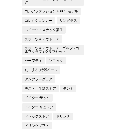
ク
ゴルフファッション2016年モデル
コレクションカー
サングラス
スイーツ・スナック菓子
スポーツ＆アウトドア
スポーツ＆アウトドア › ゴルフ › ゴ
ルフクラブ › クラブセット
セーフティ
ソニック
たこまる_特設ページ
タンブラーグラス
テスト 半額ストア
テント
ドイター ザック
ドイター リュック
ドラッグストア
ドリンク
ドリンクギフト