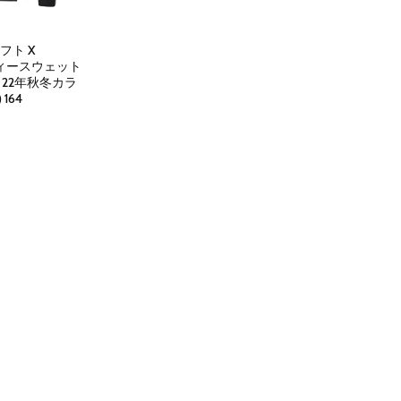
フト X
ーディースウェット
ズ 22年秋冬カラ
164
rent
ce
445.