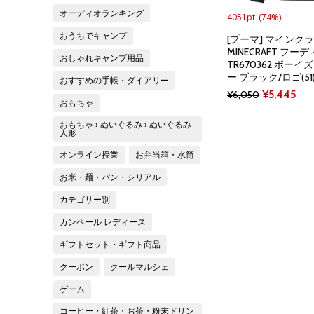
オーディオランキング
4051pt
(74%)
おうちでキャンプ
[プーマ] マインクラ
MINECRAFT フ
おしゃれキャンプ用品
TR670362 ボーイ
ー ブラック/ロゴ(51) 
おすすめの手帳・ダイアリー
Original
Cur
¥
5,445
¥
6,050
おもちゃ
price
pri
おもちゃ › ぬいぐるみ › ぬいぐるみ
was:
is:
人形
¥6,050.
¥5,
オンライン授業
お弁当箱・水筒
お米・麺・パン・シリアル
カテゴリー別
カンペール レディース
ギフトセット・ギフト商品
クーポン
クールマルシェ
ゲーム
コーヒー・紅茶・お茶・粉末ドリン