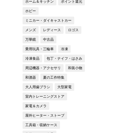
ホーム＆キッチン
ポイント還元
ホビー
ミニカー・ダイキャストカー
メンズ
レディース
ロゴス
万華鏡
中古品
乗用玩具・三輪車
冷凍
冷凍食品
包丁・ナイフ・はさみ
周辺機器・アクセサリ
和装小物
和酒器
夏の工作特集
大人用歯ブラシ
大型家電
室内トレーニングストア
家電＆カメラ
屋外ヒーター・ストーブ
工具箱・収納ケース