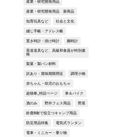
産業・研究開発用品
産業・研究開発用品 新商品
知育玩具など
社会と文化
綴じ手帳・アドレス帳
置き時計・掛け時計
腕時計
茶道道具など、高級和食器が特別価
格
製菓・製パン材料
訳あり・賞味期限間近
調理小物
赤ちゃん・幼児のおもちゃ
超猫拳_特設ページ
車＆バイク
酒のみ
野外フェス用品
野菜
鈴鹿8耐で役立つキャンプ用品
防災用品特集
電気式ランタン
電車・ミニカー・乗り物